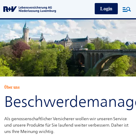
Login
Produkte
Regelbasierte Anlagestrategien
Service
Über uns
Infos & Service
Beschwerdemanag
Berichte
ARUG II
Als genossenschaftlicher Versicherer wollen wir unseren Service
und unsere Produkte für Sie laufend weiter verbessern. Daher ist
Beschwerdebearbeitung
uns Ihre Meinung wichtig.