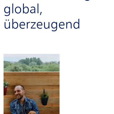
global,
Service
überzeugend